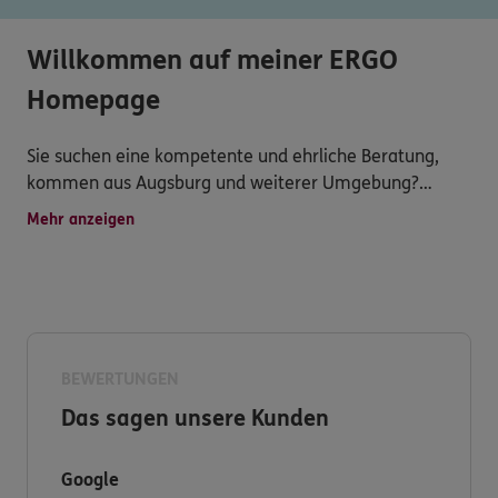
Willkommen auf meiner ERGO
Homepage
Sie suchen eine kompetente und ehrliche Beratung,
kommen aus Augsburg und weiterer Umgebung?
Mehr anzeigen
Sie wünschen eine persönliche Betreuung und einen
vertrauensvollen Ansprechpartner rund um die Themen
"Versicherungen und Finanzen?"
Dann sind Sie bei uns genau richtig!
BEWERTUNGEN
Qualität, Vertrauen, Persönlichkeit und Transparenz
Das sagen unsere Kunden
stehen bei uns im Vordergrund.
Gerne nehmen wir uns für Sie persönlich oder
Google