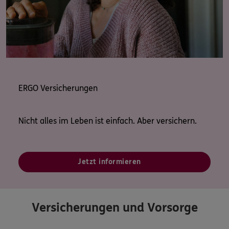
Zentral liegend, gut erreichbar mit Bus und Bahn, zu
Fuß oder mit dem Auto, direkt die Parkplätze vor dem
Haus nutzen. Im Herzen des Sheridan Parks.
ERGO Versicherungen
Ich freue mich über eine freundliche, nette und
ehrliche Bewertung
Nicht alles im Leben ist einfach. Aber versichern.
Vielen Dank, Ihr Ansprechpartner vor Ort "Daniel
Grüner"
Jetzt informieren
Versicherungen und Vorsorge