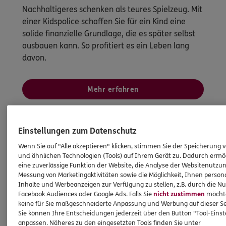
Nachhaltigeres schenken als teures Spielzeug. Mit
einer Kidspolice schaffen Sie für ein Kind eine
solide finanzielle Grundlage, die es später selbst
ausbauen kann. So profitiert es ein Leben lang
davon.
Mehr erfahren
Einstellungen zum Datenschutz
Wenn Sie auf "Alle akzeptieren" klicken, stimmen Sie der Speicherung 
und ähnlichen Technologien (Tools) auf Ihrem Gerät zu. Dadurch ermö
eine zuverlässige Funktion der Website, die Analyse der Websitenutzun
Messung von Marketingaktivitäten sowie die Möglichkeit, Ihnen persona
Inhalte und Werbeanzeigen zur Verfügung zu stellen, z.B. durch die N
Facebook Audiences oder Google Ads. Falls Sie
nicht zustimmen
möchten
keine für Sie maßgeschneiderte Anpassung und Werbung auf dieser Se
Sie können Ihre Entscheidungen jederzeit über den Button "Tool-Eins
anpassen. Näheres zu den eingesetzten Tools finden Sie unter