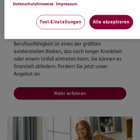
Datenschutzhinweise
Impressum
Berufsunfähigkeitsversicherung
Tool-Einstellungen
Alle akzeptieren
Alles im grünen Bereich - auch morgen noch?
Berufsunfähigkeit ist eines der größten
existenziellen Risiken, das nach langer Krankheit
oder einem Unfall eintreten kann. Sie können es
finanziell abfedern. Fordern Sie jetzt unser
Angebot an.
Mehr erfahren